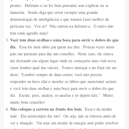
pronto. Defenda-a (se foi bem pensada) sem explicar ou se
lamentar. Senão diga que errou (sempre uma grande
demonstração de inteligência) e que tentará fazer melhor da
próxima vez. Viu só? Não entrou na defensiva. O outro não
tem onde agredir mais!
Você tem duas orelhas e uma boca para ouvir o dobro do que
diz.
Essa foi meu sábio pai quem me deu. Poucas vezes meus
pais me pararam para dar um conselho. Neste caso, ele estava
me deixando em algum lugar onde eu começaria uma vida nova
(nem lembro qual das várias). Fomos almoçar e no final ele me
disse: “Lembre sempre de duas coisas: você não precisa
responder na hora (daí o morder os lábios que mencionei acima)
e você tem duas orelhas e uma boca para ouvir o dobro do que
diz. Escute, pare, analise, re-analise e só depois fale.” Muito,
muito bom conselho!
Não coloque a carreta na frente dos bois.
Essa é da minha
mãe. Ela seeeeempre diz isto! Ou seja, não se estresse antes de
ver a situação. Vai usar um monte de energia sem poder resolver