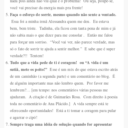
nada pois ainda não viu qual é o problema! Ou seja, poupe-se,
você vai precisar da energia mais pra frente!
Faça o esforço de sorrir, mesmo quando não sente a vontade.
Essa foi a minha irmã Alessandra quem me deu. Eu estava
bem, bem triste. Tadinha, ela ficou com tanta pena de mim e já
não sabia mais o que dizer para me consolar . Então me falou
para forçar um sorriso. “Você vai ver, não parece verdade, mas
só o fato de sorrir te ajuda a sentir melhor.” E sabe que é super
verdade?!! Tentem!
Tudo que a vida pede de ti é coragem! ou “A vida é um
sutiã, mete os peito!”
Esse é um mix do que estava escrito atrás
de um caminhão (a segunda parte) e um comentário no blog. É
de alguém importante mas não lembro quem. Por favor me
lembrem?… [em tempo: nos comentários várias pessoas me
ajudaram. A citação é de Guimarães Rosa. Com direito à poesia
toda no comentário de Ana Plácido.] A vida sempre está te
oferecendo oportunidades! Está a ti tomar a coragem para pular
e agarrar o cipó!
Sempre traga uma idéia de solução quando for apresentar