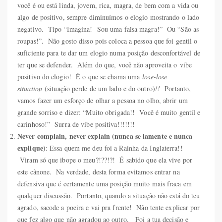
você é ou está linda, jovem, rica, magra, de bem com a vida ou
algo de positivo, sempre diminuímos o elogio mostrando o lado
negativo. Tipo “Imagina! Sou uma falsa magra!” Ou “São as
roupas!”. Não gosto disso pois coloca a pessoa que foi gentil o
suficiente para te dar um elogio numa posição desconfortável de
ter que se defender. Além do que, você não aproveita o vibe
positivo do elogio! É o que se chama uma
lose-lose
situation
(situação perde de um lado e do outro)
!!
Portanto,
vamos fazer um esforço de olhar a pessoa no olho, abrir um
grande sorriso e dizer: “Muito obrigada!! Você é muito gentil e
carinhoso!” Surra de vibe positiva!!!!!!!
Never complain, never explain (nunca se lamente e nunca
explique)
: Essa quem me deu foi a Rainha da Inglaterra!!
Viram só que ibope o meu?!??!?! É sabido que ela vive por
este cânone. Na verdade, desta forma evitamos entrar na
defensiva que é certamente uma posição muito mais fraca em
qualquer discussão. Portanto, quando a situação não está do teu
agrado, sacode a poeira e vai pra frente! Não tente explicar por
que fez algo que não agradou ao outro. Foi a tua decisão e