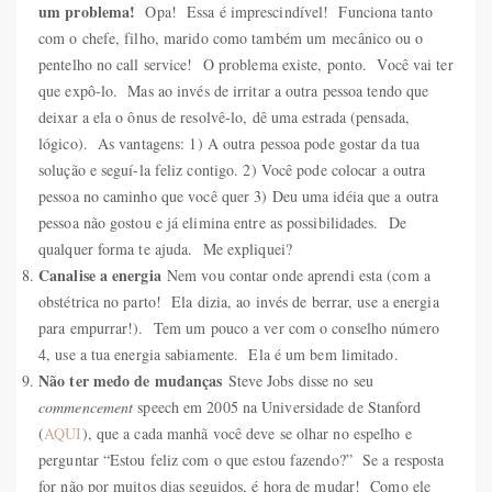
um problema!
Opa! Essa é imprescindível! Funciona tanto
com o chefe, filho, marido como também um mecânico ou o
pentelho no call service! O problema existe, ponto. Você vai ter
que expô-lo. Mas ao invés de irritar a outra pessoa tendo que
deixar a ela o ônus de resolvê-lo, dê uma estrada (pensada,
lógico). As vantagens: 1) A outra pessoa pode gostar da tua
solução e seguí-la feliz contigo. 2) Você pode colocar a outra
pessoa no caminho que você quer 3) Deu uma idéia que a outra
pessoa não gostou e já elimina entre as possibilidades. De
qualquer forma te ajuda. Me expliquei?
Canalise a energia
Nem vou contar onde aprendi esta (com a
obstétrica no parto! Ela dizia, ao invés de berrar, use a energia
para empurrar!). Tem um pouco a ver com o conselho número
4, use a tua energia sabiamente. Ela é um bem limitado.
Não ter medo de mudanças
Steve Jobs disse no seu
commencement
speech em 2005 na Universidade de Stanford
(
AQUI
), que a cada manhã você deve se olhar no espelho e
perguntar “Estou feliz com o que estou fazendo?” Se a resposta
for não por muitos dias seguidos, é hora de mudar! Como ele