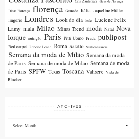
Cris Zanferrari
dicas de florença
florença
Itália
Jaqueline Müller
Dicas Florença
Granado
Londres
Luciene Felix
Look do dia
lingerie
looks
Milao
moda
Nova
Lamy
mala
Minas Trend
Natal
Paris
publipost
Iorque
Pitti Uomo
Prada
nutrição
Roma
Salotto
Red carpet
Roberto Leone
Santaconstancia
Semana da moda de Milão
Semana da moda
Semana de moda de Milão
Semana de moda
de Paris
SPFW
Toscana
de Paris
Valisere
Texas
Vida de
Blocker
ARCHIVES
Archives
Archives
Select Month