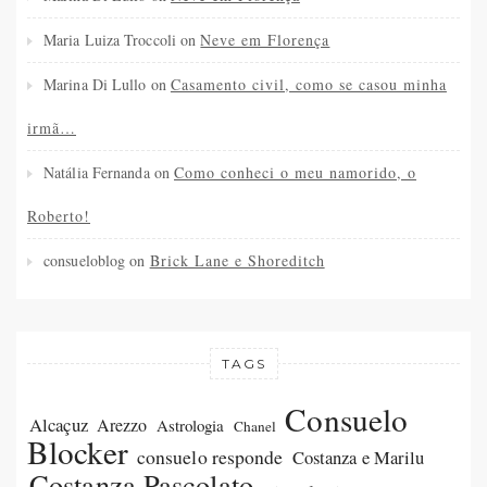
Maria Luiza Troccoli
on
Neve em Florença
Marina Di Lullo
on
Casamento civil, como se casou minha
irmã…
Natália Fernanda
on
Como conheci o meu namorido, o
Roberto!
consueloblog
on
Brick Lane e Shoreditch
TAGS
Consuelo
Alcaçuz
Arezzo
Astrologia
Chanel
Blocker
consuelo responde
Costanza e Marilu
Costanza Pascolato