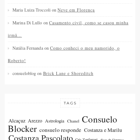
Maria Luiza Troccoli
on
Neve em Florença
Marina Di Lullo
on
Casamento civil, como se casou minha
irmã…
Natália Fernanda
on
Como conheci o meu namorido, o
Roberto!
consueloblog
on
Brick Lane e Shoreditch
TAGS
Consuelo
Alcaçuz
Arezzo
Astrologia
Chanel
Blocker
consuelo responde
Costanza e Marilu
Costanza Pascolato
Cris Zanferrari
dicas de florença