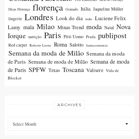
florença
Itália
Jaqueline Müller
Dicas Florença
Granado
Londres
Luciene Felix
Look do dia
lingerie
looks
Milao
moda
Nova
Lamy
mala
Minas Trend
Natal
Paris
publipost
Iorque
Pitti Uomo
Prada
nutrição
Roma
Salotto
Red carpet
Roberto Leone
Santaconstancia
Semana da moda de Milão
Semana da moda
Semana de moda de Milão
Semana de moda
de Paris
SPFW
Toscana
de Paris
Valisere
Texas
Vida de
Blocker
ARCHIVES
Archives
Archives
Select Month