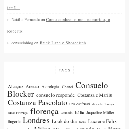
irmã…
Natália Fernanda
on
Como conheci o meu namorido, o
Roberto!
consueloblog
on
Brick Lane e Shoreditch
TAGS
Consuelo
Alcaçuz
Arezzo
Astrologia
Chanel
Blocker
consuelo responde
Costanza e Marilu
Costanza Pascolato
Cris Zanferrari
dicas de florença
florença
Itália
Jaqueline Müller
Dicas Florença
Granado
Londres
Luciene Felix
Look do dia
lingerie
looks
Milao
moda
Nova