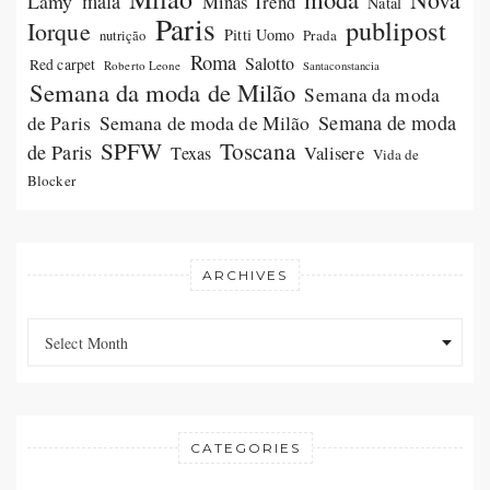
Lamy
mala
Minas Trend
Natal
Paris
publipost
Iorque
Pitti Uomo
Prada
nutrição
Roma
Salotto
Red carpet
Roberto Leone
Santaconstancia
Semana da moda de Milão
Semana da moda
Semana de moda de Milão
Semana de moda
de Paris
SPFW
Toscana
de Paris
Valisere
Texas
Vida de
Blocker
ARCHIVES
Archives
Archives
Select Month
CATEGORIES