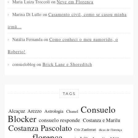
Maria Luiza Troccoli
on
Neve em Florença
Marina Di Lullo
on
Casamento civil, como se casou minha
irmã…
Natália Fernanda
on
Como conheci o meu namorido, o
Roberto!
consueloblog
on
Brick Lane e Shoreditch
TAGS
Consuelo
Alcaçuz
Arezzo
Astrologia
Chanel
Blocker
consuelo responde
Costanza e Marilu
Costanza Pascolato
Cris Zanferrari
dicas de florença
florença