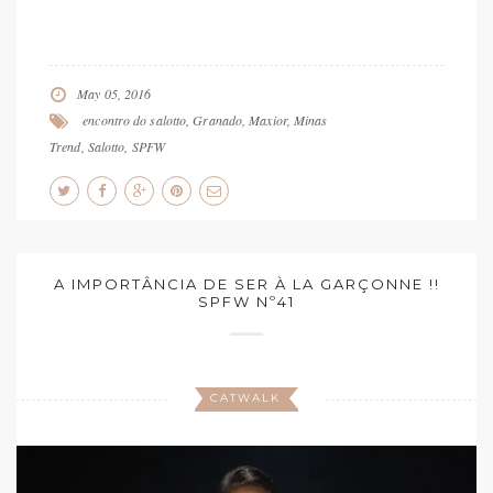
May 05, 2016
encontro do salotto
,
Granado
,
Maxior
,
Minas
Trend
,
Salotto
,
SPFW
A IMPORTÂNCIA DE SER À LA GARÇONNE !!
SPFW Nº41
CATWALK