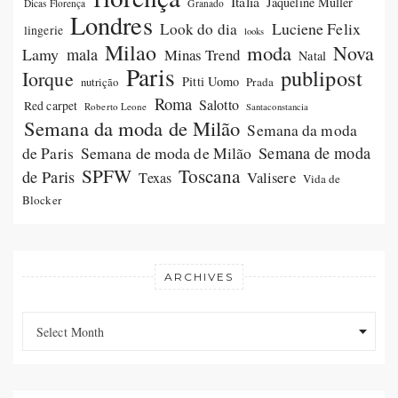
Itália
Jaqueline Müller
Dicas Florença
Granado
Londres
Luciene Felix
Look do dia
lingerie
looks
Milao
moda
Nova
Lamy
mala
Minas Trend
Natal
Paris
publipost
Iorque
Pitti Uomo
Prada
nutrição
Roma
Salotto
Red carpet
Roberto Leone
Santaconstancia
Semana da moda de Milão
Semana da moda
Semana de moda de Milão
Semana de moda
de Paris
SPFW
Toscana
de Paris
Valisere
Texas
Vida de
Blocker
ARCHIVES
Archives
Archives
Select Month