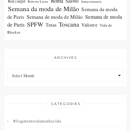
Roma
Salotto
Red carpet
Roberto Leone
Santaconstancia
Semana da moda de Milão
Semana da moda
Semana de moda de Milão
Semana de moda
de Paris
SPFW
Toscana
de Paris
Valisere
Texas
Vida de
Blocker
ARCHIVES
Archives
Archives
Select Month
CATEGORIES
#fragmentosdaminhavida