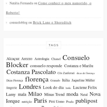
Natália Fernanda
on
Como conheci o meu namorido, o
Roberto!
consueloblog
on
Brick Lane e Shoreditch
TAGS
Consuelo
Alcaçuz
Arezzo
Astrologia
Chanel
Blocker
consuelo responde
Costanza e Marilu
Costanza Pascolato
Cris Zanferrari
dicas de florença
florença
Itália
Jaqueline Müller
Dicas Florença
Granado
Londres
Luciene Felix
Look do dia
lingerie
looks
Milao
moda
Nova
Lamy
mala
Minas Trend
Natal
Paris
publipost
Iorque
Pitti Uomo
Prada
nutrição