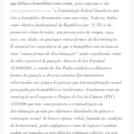
que defina a homofobia como crime,
pois conforme o site
www.guiadedireitos.org
“
a Constituição Federal brasileira não
cita a homofobia diretamente como um crime. Todavia, define
como objetivo fundamental da República (art. 3º, IV) o de
promover o bem de todos, sem preconceitos de origem, raça,
sexo, cor, idade, ou quaisquer outras formas de discriminação.
É essencial ter consciência de que a homofobia está inclusa no
item “outras formas de discriminação” sendo considerada crime
de ódio e passível de punição. Através da
Lei Estadual
10.948/2001
, o estado de São Paulo estabeleceu diferentes
formas de punição a diversas atitudes discriminatórias
relacionadas aos grupos de pessoas que tem manifestação sexual
perseguida por homofóbicos e intolerantes. Atualmente está em
tramitação no Congresso o Projeto de Lei da Câmara (PLC)
122/2006 que tem como proposta a criminalização da
discriminação gerada por diferentes identidades de gênero e
orientação sexual. Se
houver ofensa verbal, fundada na condição
de homossexual, pode configurar o crime de injuria e também
podem ser tomadas as providências criminais cabíveis, ou seja,