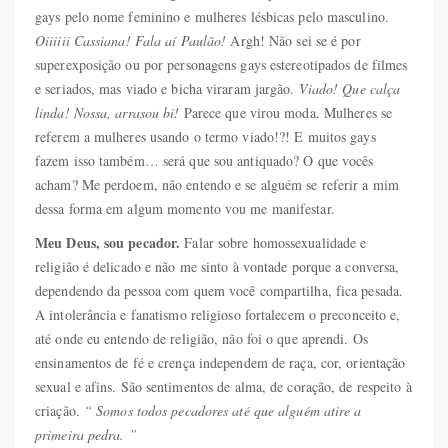
gays pelo nome feminino e mulheres lésbicas pelo masculino.
Oiiiiii Cassiana! Fala aí Paulão!
Argh! Não sei se é por
superexposição ou por personagens gays estereotipados de filmes
e seriados, mas viado e bicha viraram jargão.
Viado! Que calça
linda! Nossa, arrasou bi!
Parece que virou moda. Mulheres se
referem a mulheres usando o termo viado!?! E muitos gays
fazem isso também… será que sou antiquado? O que vocês
acham? Me perdoem, não entendo e se alguém se referir a mim
dessa forma em algum momento vou me manifestar.
Meu Deus, sou pecador.
Falar sobre homossexualidade e
religião é delicado e não me sinto à vontade porque a conversa,
dependendo da pessoa com quem você compartilha, fica pesada.
A intolerância e fanatismo religioso fortalecem o preconceito e,
até onde eu entendo de religião, não foi o que aprendi. Os
ensinamentos de fé e crença independem de raça, cor, orientação
sexual e afins. São sentimentos de alma, de coração, de respeito à
criação.
“ Somos todos pecadores até que alguém atire a
primeira pedra. ”