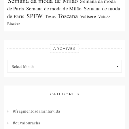
Semana da moda de Milão
Semana da moda
Semana de moda de Milão
Semana de moda
de Paris
SPFW
Toscana
de Paris
Valisere
Texas
Vida de
Blocker
ARCHIVES
Archives
Archives
Select Month
CATEGORIES
#fragmentosdaminhavida
#ouvaiouracha