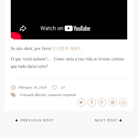
Se não abrir, por favor
CLIQUE AQUI.
O que vocês acham?… Como seria a tua vida se tivesse certeza
que tudo daria certo?
February 14, 2018
23
Consuelo Blocker
,
consuelo responde
PREVIOUS POST
NEXT POST