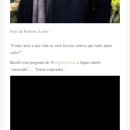
Foto de Roberto Leone
“Como seria a sua vida se você tivesse certeza que tudo daria
certo?”
Recebi esta pergunta de @
eupollyabreu
e fiquei muito
“encucada”… Tentei responder…