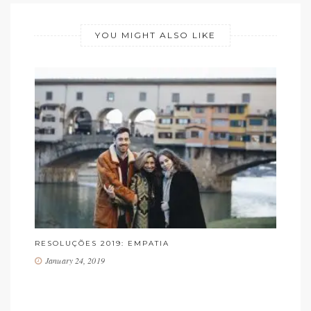
YOU MIGHT ALSO LIKE
019: EMPATIA
PULSEIRISMO!! MODA OU
October 12, 2018