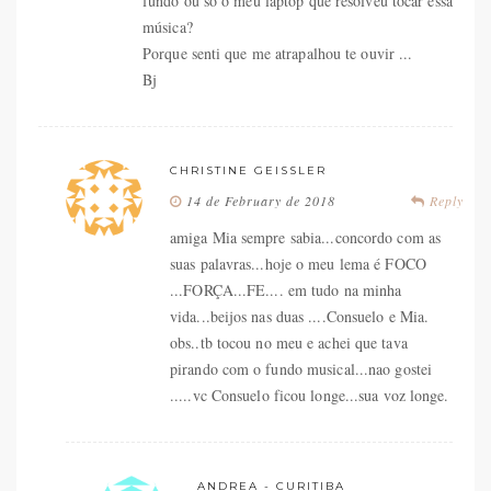
fundo ou só o meu laptop que resolveu tocar essa
música?
Porque senti que me atrapalhou te ouvir ...
Bj
CHRISTINE GEISSLER
14 de February de 2018
Reply
amiga Mia sempre sabia...concordo com as
suas palavras...hoje o meu lema é FOCO
...FORÇA...FE.... em tudo na minha
vida...beijos nas duas ....Consuelo e Mia.
obs..tb tocou no meu e achei que tava
pirando com o fundo musical...nao gostei
.....vc Consuelo ficou longe...sua voz longe.
ANDREA - CURITIBA