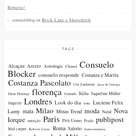
Roberto!
consueloblog
on
Brick Lane e Shoreditch
TAGS
Consuelo
Alcaçuz
Arezzo
Astrologia
Chanel
Blocker
consuelo responde
Costanza e Marilu
Costanza Pascolato
Cris Zanferrari
dicas de florença
florença
Itália
Jaqueline Müller
Dicas Florença
Granado
Londres
Luciene Felix
Look do dia
lingerie
looks
Milao
moda
Nova
Lamy
mala
Minas Trend
Natal
Paris
publipost
Iorque
Pitti Uomo
Prada
nutrição
Roma
Salotto
Red carpet
Roberto Leone
Santaconstancia