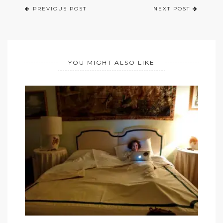
PREVIOUS POST
NEXT POST
YOU MIGHT ALSO LIKE
CAFÉ DA MANHÃ NA ITÁLIA
CA