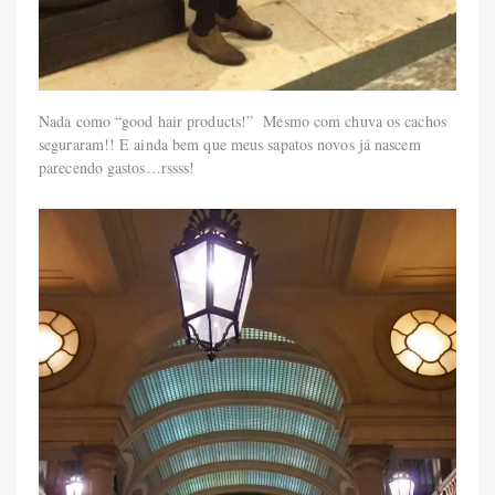
Nada como “good hair products!” Mesmo com chuva os cachos
seguraram!! E ainda bem que meus sapatos novos já nascem
parecendo gastos…rssss!