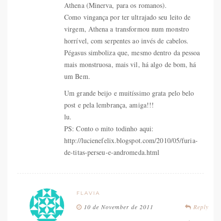
Athena (Minerva, para os romanos).
Como vingança por ter ultrajado seu leito de
virgem, Athena a transformou num monstro
horrível, com serpentes ao invés de cabelos.
Pégasus simboliza que, mesmo dentro da pessoa
mais monstruosa, mais vil, há algo de bom, há
um Bem.
Um grande beijo e muitíssimo grata pelo belo
post e pela lembrança, amiga!!!
lu.
PS: Conto o mito todinho aqui:
http://lucienefelix.blogspot.com/2010/05/furia-
de-titas-perseu-e-andromeda.html
FLAVIA
10 de November de 2011
Reply