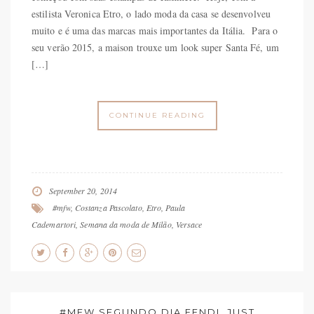
estilista Veronica Etro, o lado moda da casa se desenvolveu
muito e é uma das marcas mais importantes da Itália. Para o
seu verão 2015, a maison trouxe um look super Santa Fé, um
[…]
CONTINUE READING
September 20, 2014
#mfw
,
Costanza Pascolato
,
Etro
,
Paula
Cademartori
,
Semana da moda de Milão
,
Versace
#MFW SEGUNDO DIA FENDI, JUST