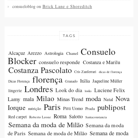
consueloblog
on
Brick Lane e Shoreditch
TAGS
Consuelo
Alcaçuz
Arezzo
Astrologia
Chanel
Blocker
consuelo responde
Costanza e Marilu
Costanza Pascolato
Cris Zanferrari
dicas de florença
florença
Itália
Jaqueline Müller
Dicas Florença
Granado
Londres
Luciene Felix
Look do dia
lingerie
looks
Milao
moda
Nova
Lamy
mala
Minas Trend
Natal
Paris
publipost
Iorque
Pitti Uomo
Prada
nutrição
Roma
Salotto
Red carpet
Roberto Leone
Santaconstancia
Semana da moda de Milão
Semana da moda
Semana de moda de Milão
Semana de moda
de Paris