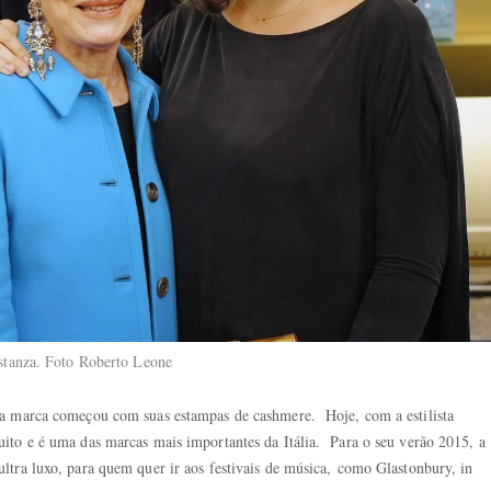
ostanza. Foto Roberto Leone
a marca começou com suas estampas de cashmere. Hoje, com a estilista
ito e é uma das marcas mais importantes da Itália. Para o seu verão 2015, a
ltra luxo, para quem quer ir aos festivais de música, como Glastonbury, in