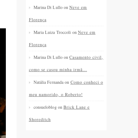
Marina Di Lullo
on
Neve em
Florença
Maria Luiza Troccoli
on
Neve em
Florença
Marina Di Lullo
on
Casamento civil,
como se casou minha irmã…
Natália Fernanda
on
Como conheci o
meu namorido, o Roberto!
consueloblog
on
Brick Lane e
Shoreditch