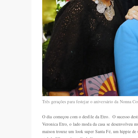
Três gerações para festejar o aniversário da Nonna C
O dia começou com o desfile da Etro. O sucesso dest
Veronica Etro, o lado moda da casa se desenvolveu mu
maison trouxe um look super Santa Fé, um hippie de u