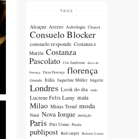
TAGS
Alcaçuz
Arezzo
Astrologia
Chanel
Consuelo Blocker
consuelo responde
Costanza e
Costanza
Marilu
Pascolato
Cris Zanferrari
dicas de
florença
Dicas Florença
florença
Itália
Jaqueline Müller
lingerie
Granado
Londres
Look do dia
looks
Luciene Felix Lamy
mala
Milao
moda
Minas Trend
Nova Iorque
Natal
nutrição
Paris
Pitti Uomo
Prada
publipost
Red carpet
Roberto Leone