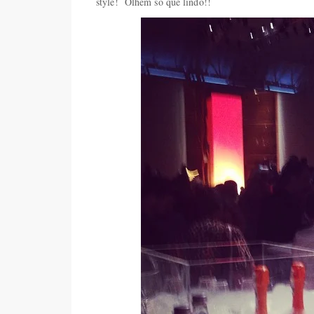
style! Olhem só que lindo!!