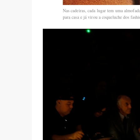
Nas cadeiras, cada lugar tem uma almofad
para casa e já virou a coqueluche dos fashi