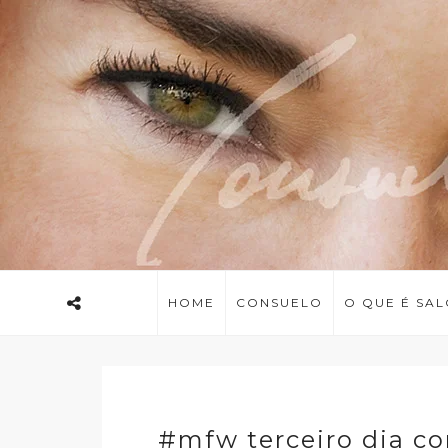
HOME
CONSUELO
O QUE É SA
#mfw terceiro dia com