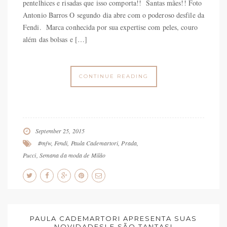
pentelhices e risadas que isso comporta!! Santas mães!! Foto
Antonio Barros O segundo dia abre com o poderoso desfile da
Fendi. Marca conhecida por sua expertise com peles, couro
além das bolsas e […]
CONTINUE READING
September 25, 2015
#mfw
,
Fendi
,
Paula Cademartori
,
Prada
,
Pucci
,
Semana da moda de Milão
PAULA CADEMARTORI APRESENTA SUAS
NOVIDADES! E SÃO TANTAS!