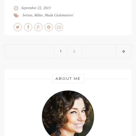
September 22, 2013
bolsas
,
Milao
,
Paula Cademartori
1
2
ABOUT ME