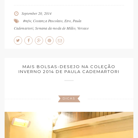
September 20, 2014
#mfw
,
Costanza Pascolato
,
Etro
,
Paula
Cademartori
,
Semana da moda de Milão
,
Versace
MAIS BOLSAS-DESEJO NA COLEÇÃO
INVERNO 2014 DE PAULA CADEMARTORI
DICAS