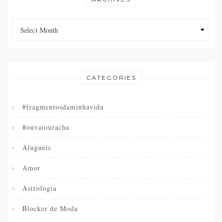
Archives
Archives
Select Month
CATEGORIES
#fragmentosdaminhavida
#ouvaiouracha
Alugueis
Amor
Astrologia
Blocker de Moda