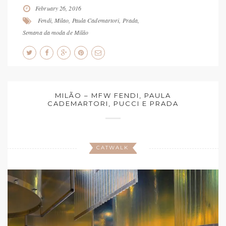
February 26, 2016
Fendi
,
Milao
,
Paula Cademartori
,
Prada
,
Semana da moda de Milão
MILÃO – MFW FENDI, PAULA
CADEMARTORI, PUCCI E PRADA
CATWALK