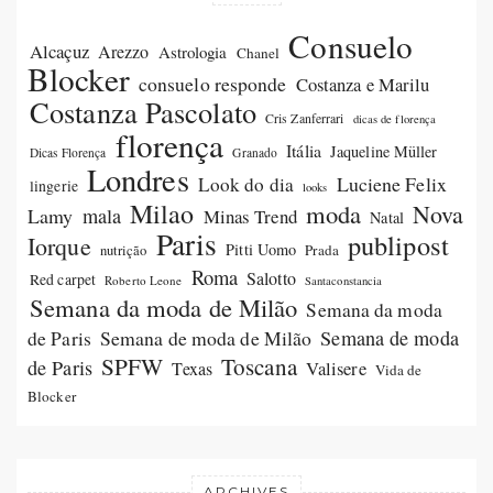
Consuelo
Alcaçuz
Arezzo
Astrologia
Chanel
Blocker
consuelo responde
Costanza e Marilu
Costanza Pascolato
Cris Zanferrari
dicas de florença
florença
Itália
Jaqueline Müller
Dicas Florença
Granado
Londres
Luciene Felix
Look do dia
lingerie
looks
Milao
moda
Nova
Lamy
mala
Minas Trend
Natal
Paris
publipost
Iorque
Pitti Uomo
Prada
nutrição
Roma
Salotto
Red carpet
Roberto Leone
Santaconstancia
Semana da moda de Milão
Semana da moda
Semana de moda de Milão
Semana de moda
de Paris
SPFW
Toscana
de Paris
Valisere
Texas
Vida de
Blocker
ARCHIVES