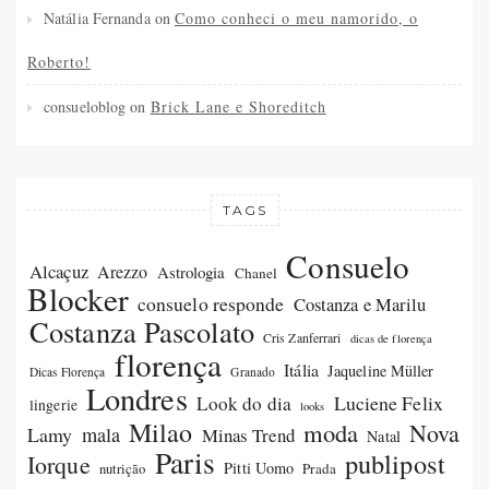
Natália Fernanda
on
Como conheci o meu namorido, o
Roberto!
consueloblog
on
Brick Lane e Shoreditch
TAGS
Consuelo
Alcaçuz
Arezzo
Astrologia
Chanel
Blocker
consuelo responde
Costanza e Marilu
Costanza Pascolato
Cris Zanferrari
dicas de florença
florença
Itália
Jaqueline Müller
Dicas Florença
Granado
Londres
Luciene Felix
Look do dia
lingerie
looks
Milao
moda
Nova
Lamy
mala
Minas Trend
Natal
Paris
publipost
Iorque
Pitti Uomo
Prada
nutrição