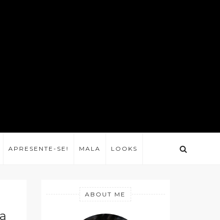
APRESENTE-SE!
MALA
LOOKS
ABOUT ME
 a