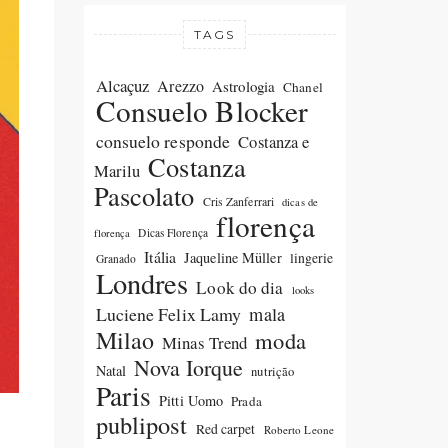
TAGS
Alcaçuz
Arezzo
Astrologia
Chanel
Consuelo Blocker
consuelo responde
Costanza e
Costanza
Marilu
Pascolato
Cris Zanferrari
dicas de
florença
Dicas Florença
florença
Itália
Jaqueline Müller
lingerie
Granado
Londres
Look do dia
looks
Luciene Felix Lamy
mala
Milao
moda
Minas Trend
Nova Iorque
Natal
nutrição
Paris
Pitti Uomo
Prada
publipost
Red carpet
Roberto Leone