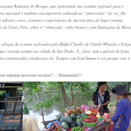
 paraense Remanso do Bosque, que apresentou sua cozinha regional para o
ria nacional e também seu repertório cultuado no “entrevistão” da vez. Da
sabores, cores, cenários e experiências de um tour fora do lugar comum,
 de Cresci Neto, sobre o ‘vitimizado’ vinho branco, com ilustrações de Marc
seleção de eventos realizados pelo Buffet Charlô, de Charlô Whately e Felip
que viraram assunto na cidade de São Paulo. E, claro, tem a galeria de fotos
os customizados criados por ele. Sempre com bom humor e cor porque esse é
baixo algumas preciosas receitas!!… Hmmmmm!!!