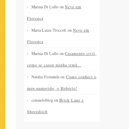
Marina Di Lullo
on
Neve em
Florença
Maria Luiza Troccoli
on
Neve em
Florença
Marina Di Lullo
on
Casamento civil,
como se casou minha irmã…
Natália Fernanda
on
Como conheci o
meu namorido, o Roberto!
consueloblog
on
Brick Lane e
Shoreditch