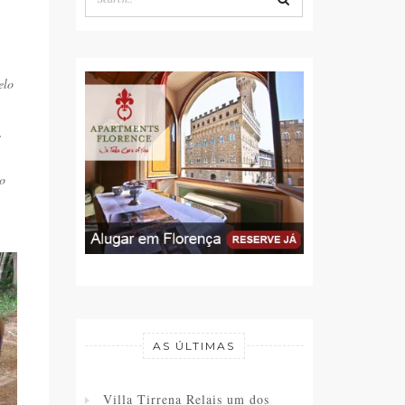
elo
e
 o
AS ÚLTIMAS
Villa Tirrena Relais um dos