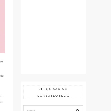
mos
rte
PESQUISAR NO
ia
CONSUELOBLOG
nie