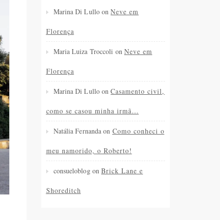
Marina Di Lullo
on
Neve em
Florença
Maria Luiza Troccoli
on
Neve em
Florença
Marina Di Lullo
on
Casamento civil,
como se casou minha irmã…
Natália Fernanda
on
Como conheci o
meu namorido, o Roberto!
consueloblog
on
Brick Lane e
Shoreditch