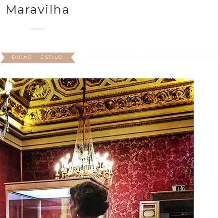
Maravilha
DICAS
ESTILO
,