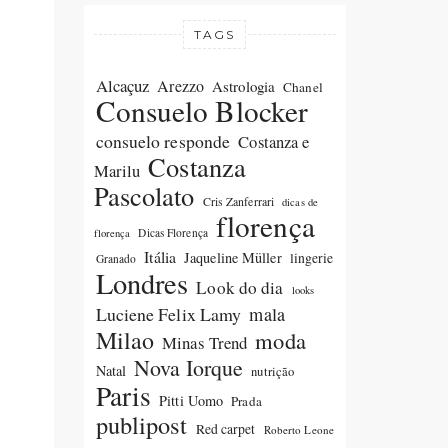
TAGS
Alcaçuz
Arezzo
Astrologia
Chanel
Consuelo Blocker
consuelo responde
Costanza e
Costanza
Marilu
Pascolato
Cris Zanferrari
dicas de
florença
Dicas Florença
florença
Itália
Jaqueline Müller
lingerie
Granado
Londres
Look do dia
looks
Luciene Felix Lamy
mala
Milao
moda
Minas Trend
Nova Iorque
Natal
nutrição
Paris
Pitti Uomo
Prada
publipost
Red carpet
Roberto Leone