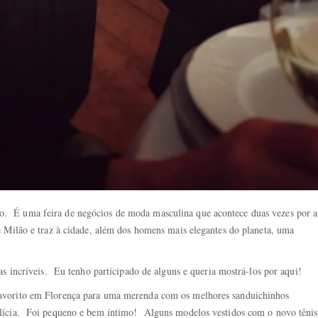
. É uma feira de negócios de moda masculina que acontece duas vezes por 
 Milão e traz à cidade, além dos homens mais elegantes do planeta, uma
as incríveis. Eu tenho participado de alguns e queria mostrá-los por aqui!
avorito em Florença para uma merenda com os melhores sanduichinhos
ícia. Foi pequeno e bem íntimo! Alguns modelos vestidos com o novo tênis