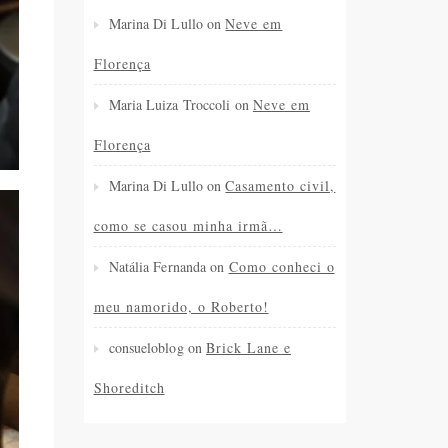
Marina Di Lullo
on
Neve em
Florença
Maria Luiza Troccoli
on
Neve em
Florença
Marina Di Lullo
on
Casamento civil,
como se casou minha irmã…
Natália Fernanda
on
Como conheci o
meu namorido, o Roberto!
consueloblog
on
Brick Lane e
Shoreditch