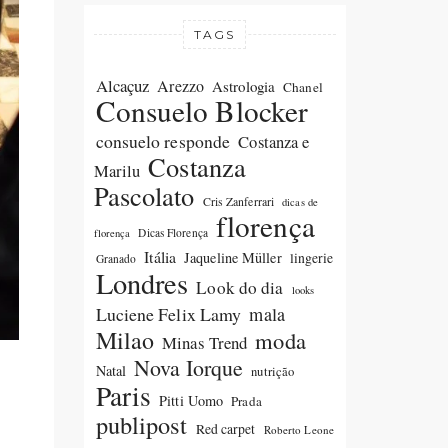
TAGS
Alcaçuz
Arezzo
Astrologia
Chanel
Consuelo Blocker
consuelo responde
Costanza e
Costanza
Marilu
Pascolato
Cris Zanferrari
dicas de
florença
Dicas Florença
florença
Itália
Jaqueline Müller
lingerie
Granado
Londres
Look do dia
looks
Luciene Felix Lamy
mala
Milao
moda
Minas Trend
Nova Iorque
Natal
nutrição
Paris
Pitti Uomo
Prada
publipost
Red carpet
Roberto Leone