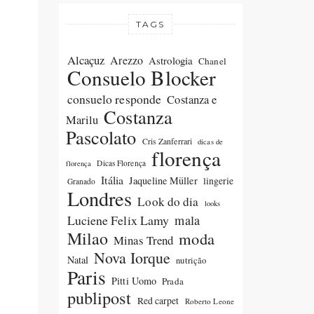
TAGS
Alcaçuz
Arezzo
Astrologia
Chanel
Consuelo Blocker
consuelo responde
Costanza e
Costanza
Marilu
Pascolato
Cris Zanferrari
dicas de
florença
Dicas Florença
florença
Itália
Jaqueline Müller
lingerie
Granado
Londres
Look do dia
looks
Luciene Felix Lamy
mala
Milao
moda
Minas Trend
Nova Iorque
Natal
nutrição
Paris
Pitti Uomo
Prada
publipost
Red carpet
Roberto Leone