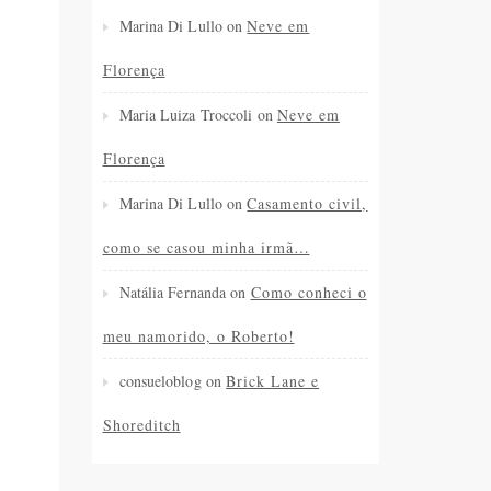
Marina Di Lullo
on
Neve em
Florença
Maria Luiza Troccoli
on
Neve em
Florença
Marina Di Lullo
on
Casamento civil,
como se casou minha irmã…
Natália Fernanda
on
Como conheci o
meu namorido, o Roberto!
consueloblog
on
Brick Lane e
Shoreditch