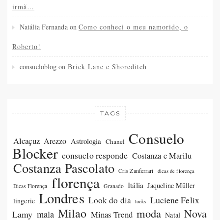
irmã…
Natália Fernanda
on
Como conheci o meu namorido, o
Roberto!
consueloblog
on
Brick Lane e Shoreditch
TAGS
Consuelo
Alcaçuz
Arezzo
Astrologia
Chanel
Blocker
consuelo responde
Costanza e Marilu
Costanza Pascolato
Cris Zanferrari
dicas de florença
florença
Itália
Jaqueline Müller
Dicas Florença
Granado
Londres
Luciene Felix
Look do dia
lingerie
looks
Milao
moda
Nova
Lamy
mala
Minas Trend
Natal