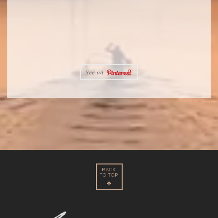
See on
BACK
TO TOP