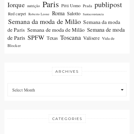
Paris
publipost
Iorque
Pitti Uomo
Prada
nutrição
Roma
Salotto
Red carpet
Roberto Leone
Santaconstancia
Semana da moda de Milão
Semana da moda
Semana de moda de Milão
Semana de moda
de Paris
SPFW
Toscana
de Paris
Valisere
Texas
Vida de
Blocker
ARCHIVES
Archives
Archives
Select Month
CATEGORIES