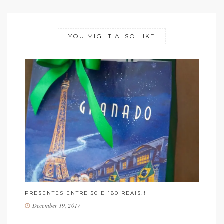
YOU MIGHT ALSO LIKE
FRÉSIA! PERFUME QUE DESPERTA A PRIMAVERA!
ME
October 27, 2017
CO