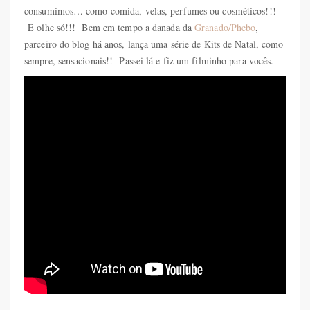
consumimos… como comida, velas, perfumes ou cosméticos!!!
E olhe só!!! Bem em tempo a danada da
Granado/Phebo
,
parceiro do blog há anos, lança uma série de Kits de Natal, como
sempre, sensacionais!! Passei lá e fiz um filminho para vocês.