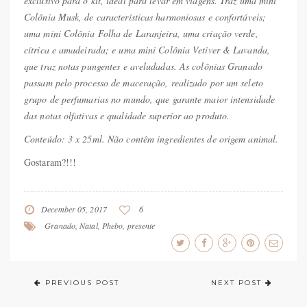
exclusivo para o kit, ideal para levar em viagens. Traz uma mini
Colônia Musk, de características harmoniosas e confortáveis;
uma mini Colônia Folha de Laranjeira, uma criação verde,
cítrica e amadeirada; e uma mini Colônia Vetiver & Lavanda,
que traz notas pungentes e aveludadas. As colônias Granado
passam pelo processo de maceração, realizado por um seleto
grupo de perfumarias no mundo, que garante maior intensidade
das notas olfativas e qualidade superior ao produto.
Conteúdo: 3 x 25ml. Não contêm ingredientes de origem animal.
Gostaram?!!!
December 05, 2017
6
Granado
,
Natal
,
Phebo
,
presente
PREVIOUS POST
NEXT POST