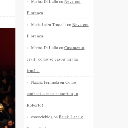
Marina Di Lullo
on
Neve em
Florença
Maria Luiza Troccoli
on
Neve em
Florença
Marina Di Lullo
on
Casamento
civil, como se casou minha
irmã…
Natália Fernanda
on
Como
conheci o meu namorido, o
Roberto!
consueloblog
on
Brick Lane e