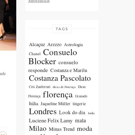
Shoreditch
TAGS
Alcaçuz
Arezzo
Astrologia
Consuelo
Chanel
Blocker
consuelo
responde
Costanza e Marilu
tude
Costanza Pascolato
Cris Zanferrari
Dicas
dicas de florença
florença
Florença
Granado
Itália
Jaqueline Müller
lingerie
Londres
Look do dia
looks
Luciene Felix Lamy
mala
Milao
moda
Minas Trend