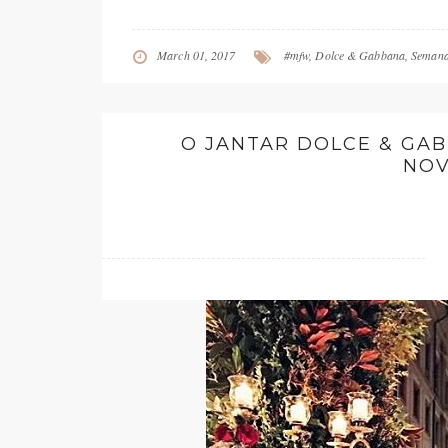
March 01, 2017
#mfw
,
Dolce & Gabbana
,
Semana
O JANTAR DOLCE & GA
NOV