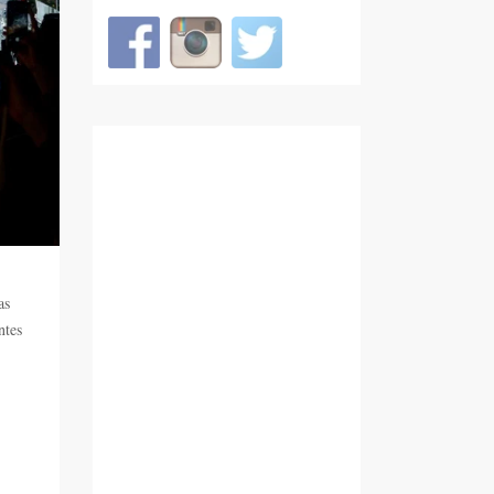
as
ntes