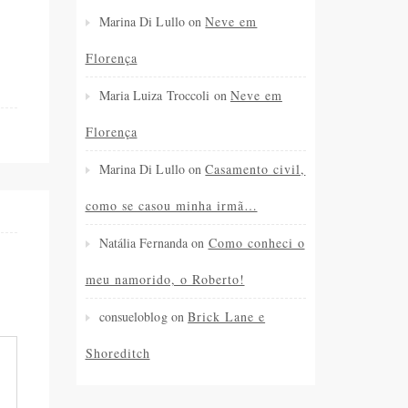
Marina Di Lullo
on
Neve em
Florença
Maria Luiza Troccoli
on
Neve em
Florença
Marina Di Lullo
on
Casamento civil,
como se casou minha irmã…
Natália Fernanda
on
Como conheci o
meu namorido, o Roberto!
consueloblog
on
Brick Lane e
Shoreditch