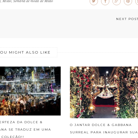
a
,
Milao
,
Semana de moda de Milão
NEXT POS
OU MIGHT ALSO LIKE
ERTEZA DA DOLCE &
O JANTAR DOLCE & GABBANA
ANA SE TRADUZ EM UMA
SURREAL PARA INAUGURAR SUA
 COLEÇÃO!!