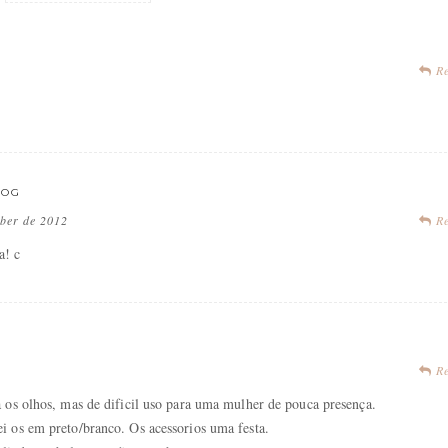
Re
LOG
ber de 2012
Re
a! c
Re
 os olhos, mas de dificil uso para uma mulher de pouca presença.
 os em preto/branco. Os acessorios uma festa.