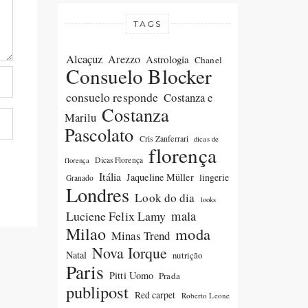
TAGS
Alcaçuz
Arezzo
Astrologia
Chanel
Consuelo Blocker
consuelo responde
Costanza e
Costanza
Marilu
Pascolato
Cris Zanferrari
dicas de
florença
Dicas Florença
florença
Itália
Jaqueline Müller
lingerie
Granado
Londres
Look do dia
looks
Luciene Felix Lamy
mala
Milao
moda
Minas Trend
Nova Iorque
Natal
nutrição
Paris
Pitti Uomo
Prada
publipost
Red carpet
Roberto Leone