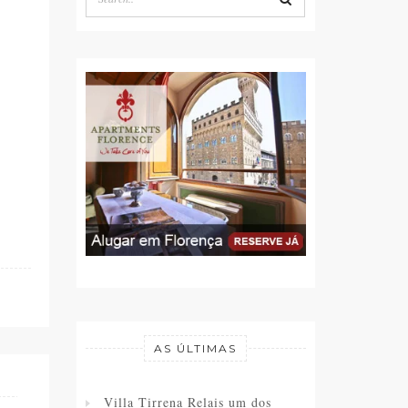
CADEMARTORI, FEN
July 01, 2016
PRADA!
February 26, 2016
AS ÚLTIMAS
Villa Tirrena Relais um dos