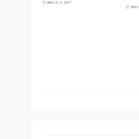
March 13, 2017
Marc
ES FAVORITOS
IZADO