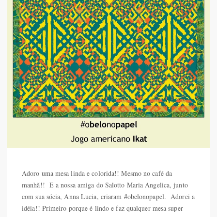
Adoro uma mesa linda e colorida!! Mesmo no café da
manhã!! E a nossa amiga do Salotto Maria Angelica, junto
com sua sócia, Anna Lucia, criaram #obelonopapel. Adorei a
idéia!! Primeiro porque é lindo e faz qualquer mesa super