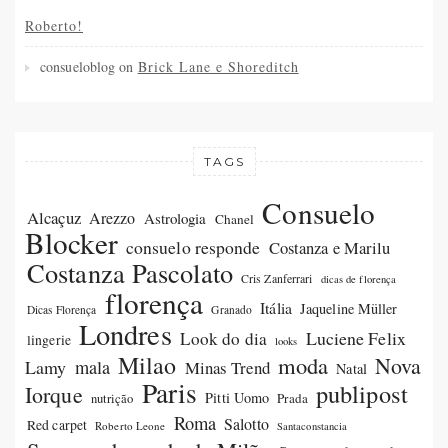
Roberto!
consueloblog
on
Brick Lane e Shoreditch
TAGS
Consuelo
Alcaçuz
Arezzo
Astrologia
Chanel
Blocker
consuelo responde
Costanza e Marilu
Costanza Pascolato
Cris Zanferrari
dicas de florença
florença
Itália
Jaqueline Müller
Dicas Florença
Granado
Londres
Luciene Felix
Look do dia
lingerie
looks
Milao
moda
Nova
Lamy
mala
Minas Trend
Natal
Paris
publipost
Iorque
Pitti Uomo
Prada
nutrição
Roma
Salotto
Red carpet
Roberto Leone
Santaconstancia