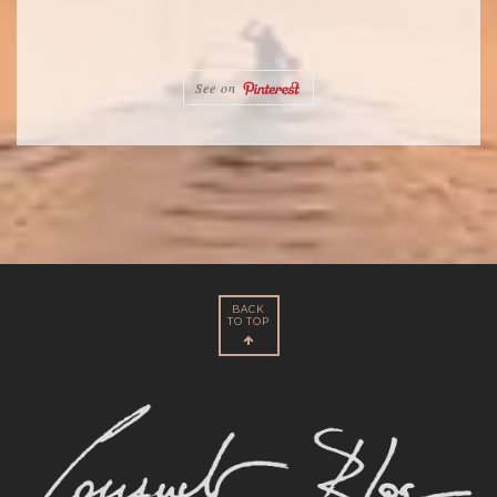
See on
BACK
TO TOP