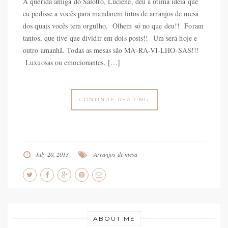
A querida amiga do Salotto, Luciene, deu a ótima idéia que
eu pedisse a vocês para mandarem fotos de arranjos de mesa
dos quais vocês tem orgulho. Olhem só no que deu!! Foram
tantos, que tive que dividir em dois posts!! Um será hoje e
outro amanhã. Todas as mesas são MA-RA-VI-LHO-SAS!!!
Luxuosas ou emocionantes, […]
CONTINUE READING
July 20, 2013
Arranjos de mesa
ABOUT ME