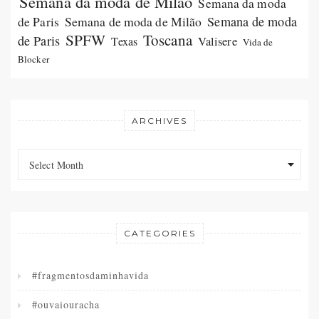
Semana da moda de Milão
Semana da moda
Semana de moda de Milão
Semana de moda
de Paris
SPFW
Toscana
de Paris
Valisere
Texas
Vida de
Blocker
ARCHIVES
Archives
Archives
Select Month
CATEGORIES
#fragmentosdaminhavida
#ouvaiouracha