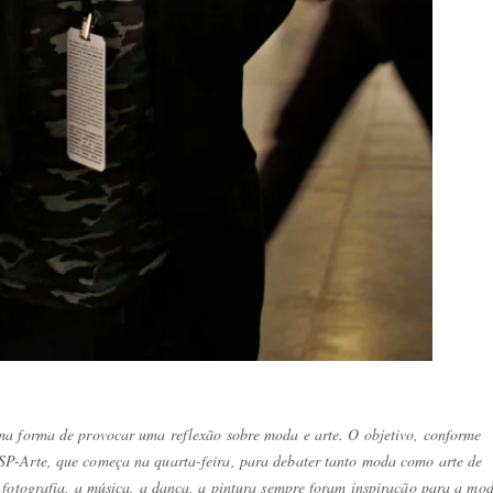
ma forma de provocar uma reflexão sobre moda e arte. O objetivo, conforme
P-Arte, que começa na quarta-feira, para debater tanto moda como arte de
 fotografia, a música, a dança, a pintura sempre foram inspiração para a mo