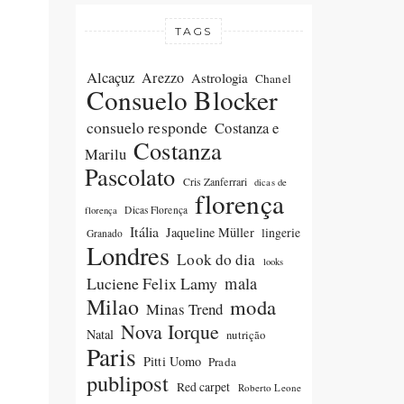
TAGS
Alcaçuz
Arezzo
Astrologia
Chanel
Consuelo Blocker
consuelo responde
Costanza e
Costanza
Marilu
Pascolato
Cris Zanferrari
dicas de
florença
Dicas Florença
florença
Itália
Jaqueline Müller
lingerie
Granado
Londres
Look do dia
looks
Luciene Felix Lamy
mala
Milao
moda
Minas Trend
Nova Iorque
Natal
nutrição
Paris
Pitti Uomo
Prada
publipost
Red carpet
Roberto Leone