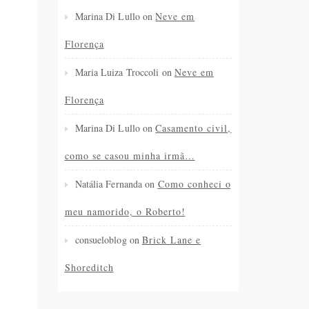
Marina Di Lullo
on
Neve em
Florença
Maria Luiza Troccoli
on
Neve em
Florença
Marina Di Lullo
on
Casamento civil,
como se casou minha irmã…
Natália Fernanda
on
Como conheci o
meu namorido, o Roberto!
consueloblog
on
Brick Lane e
Shoreditch