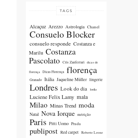
TAGS
Alcaçuz
Arezzo
Astrologia
Chanel
Consuelo Blocker
consuelo responde
Costanza e
Costanza
Marilu
Pascolato
Cris Zanferrari
dicas de
florença
Dicas Florença
florença
Itália
Jaqueline Müller
lingerie
Granado
Londres
Look do dia
looks
Luciene Felix Lamy
mala
Milao
moda
Minas Trend
Nova Iorque
Natal
nutrição
Paris
Pitti Uomo
Prada
publipost
Red carpet
Roberto Leone