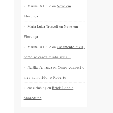
Marina Di Lullo
on
Neve em
Florença
Maria Luiza Troccoli
on
Neve em
Florença
Marina Di Lullo
on
Casamento civil,
como se casou minha irmã…
Natália Fernanda
on
Como conheci o
meu namorido, o Roberto!
consueloblog
on
Brick Lane e
Shoreditch