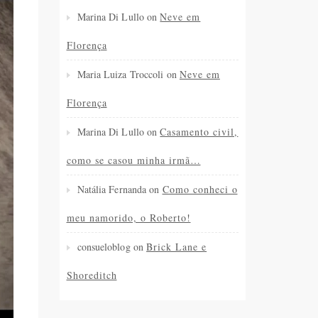
Marina Di Lullo
on
Neve em
Florença
Maria Luiza Troccoli
on
Neve em
Florença
Marina Di Lullo
on
Casamento civil,
como se casou minha irmã…
Natália Fernanda
on
Como conheci o
meu namorido, o Roberto!
consueloblog
on
Brick Lane e
Shoreditch