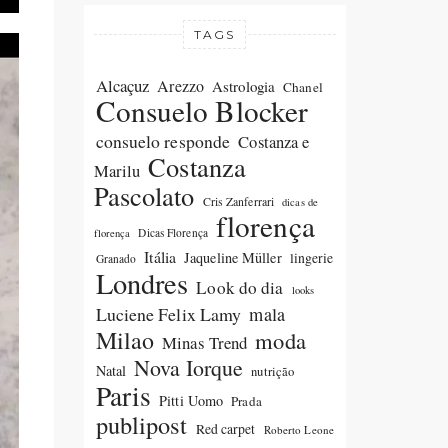
TAGS
Alcaçuz
Arezzo
Astrologia
Chanel
Consuelo Blocker
consuelo responde
Costanza e
Costanza
Marilu
Pascolato
Cris Zanferrari
dicas de
florença
Dicas Florença
florença
Itália
Jaqueline Müller
lingerie
Granado
Londres
Look do dia
looks
Luciene Felix Lamy
mala
Milao
moda
Minas Trend
Nova Iorque
Natal
nutrição
Paris
Pitti Uomo
Prada
publipost
Red carpet
Roberto Leone