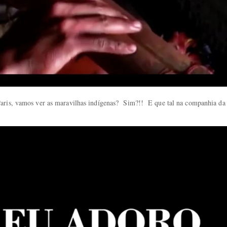
Paris, vamos ver as maravilhas indígenas? Sim?!! E que tal na companhia da