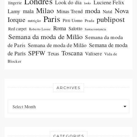
Londres
Luciene Felix
Look do dia
lingerie
looks
Milao
moda
Nova
Lamy
mala
Minas Trend
Natal
Paris
publipost
Iorque
Pitti Uomo
Prada
nutrição
Roma
Salotto
Red carpet
Roberto Leone
Santaconstancia
Semana da moda de Milão
Semana da moda
Semana de moda de Milão
Semana de moda
de Paris
SPFW
Toscana
de Paris
Valisere
Texas
Vida de
Blocker
ARCHIVES
Archives
Archives
Select Month
CATEGORIES