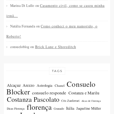
Marina Di Lullo
on
Casamento civil, como se casou minha
irmã…
Natália Fernanda
on
Como conheci o meu namorido, o
Roberto!
consueloblog
on
Brick Lane e Shoreditch
TAGS
Consuelo
Alcaçuz
Arezzo
Astrologia
Chanel
Blocker
consuelo responde
Costanza e Marilu
Costanza Pascolato
Cris Zanferrari
dicas de florença
florença
Itália
Jaqueline Müller
Dicas Florença
Granado