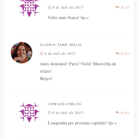
6 de July de 2015
Reply
Volta mais Sonia! bjs c
GLORIA JANE MELO
4 de July de 2015
Reply
Anos dourados! Paris! Voilà! Maravilha de
relato!
Beijos!
CONSUELOBLOG
6 de July de 2015
Reply
Louquinha pro próximo capítulo! bjs c