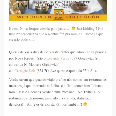
Eu em Nova Iorque vestida para jantar…
Just kidding!! Foi
uma brincadeirinha que o Robbie fez pra mim na Páscoa já que
ele não pode vir.
Queria deixar a dica de dois restaurantes que adorei nesta passada
por Nova Iorque. São o
Locanda Verde
(377 Greenwich St,
corner da N. Moore e Greenwich)
e o
Carnegie Deli
(854 7th Ave quase esquina da 55th St.).
Vocês sabem que quando viajo prefiro não comer em restaurantes
italianos já que morando na Itália, é difícil comer bem Italiano
fora. Mas o Locanda Verde é uma excessão. No TriBeCa, o
restaurante é charmoso, animado e a comida, italiana, é
deliciosa!! Ah, e os drinks são ótimos também!!