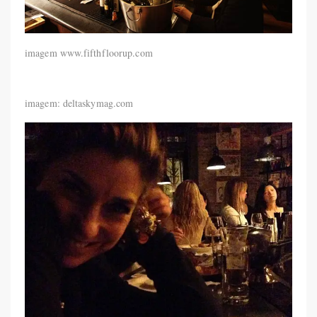
imagem www.fifthfloorup.com
imagem: deltaskymag.com