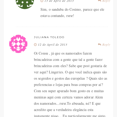
13 de April de 2013
Reply
Sim, o sanduba do Cosimo, parece que ele
estava contando, rsrsr!
JULIANA TOLEDO
12 de April de 2013
Reply
Oi Consu , já que os namorados fazem
brincadeiras com a gente que tal a gente fazer
brincadeiras com eles? Sabe que post gostaria de
ver aqui? Lingeries. O que você indica quais são
os segredos e gostos das européias ? Quais são as
preferencias e lojas para boas compras por aí?
Com seu super apurado bom gosto eu e muitas
meninas aqui com certeza vamos adorar Alem
dos namorados...rsrsr.To abusada, né? E que
acredito que a verdadeira elegância esta
justamente nisso... Eu particularmente me sinto