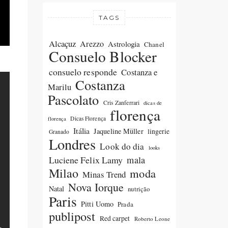
TAGS
Alcaçuz
Arezzo
Astrologia
Chanel
Consuelo Blocker
consuelo responde
Costanza e
Costanza
Marilu
Pascolato
Cris Zanferrari
dicas de
florença
Dicas Florença
florença
Itália
Jaqueline Müller
lingerie
Granado
Londres
Look do dia
looks
Luciene Felix Lamy
mala
Milao
moda
Minas Trend
Nova Iorque
Natal
nutrição
Paris
Pitti Uomo
Prada
publipost
Red carpet
Roberto Leone