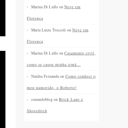
Marina Di Lullo
on
Neve em
Florença
Maria Luiza Troccoli
on
Neve em
Florença
Marina Di Lullo
on
Casamento civil,
como se casou minha irmã…
Natália Fernanda
on
Como conheci o
meu namorido, o Roberto!
consueloblog
on
Brick Lane e
Shoreditch