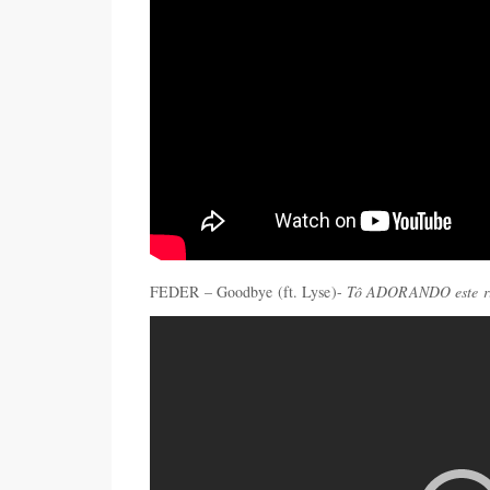
FEDER – Goodbye (ft. Lyse)-
Tô ADORANDO este rit