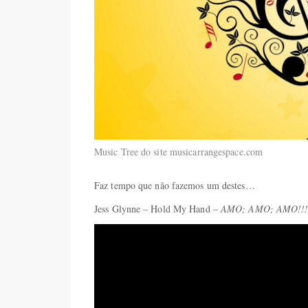
Music Tree do site musicarrangespace.com
Faz tempo que não fazemos um destes…
Jess Glynne – Hold My Hand –
AMO; AMO; AMO!!