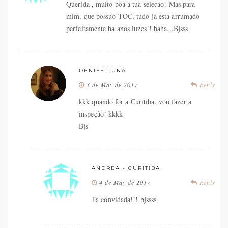
Querida , muito boa a tua selecao! Mas para
mim, que possuo TOC, tudo ja esta arrumado
perfeitamente ha anos luzes!! haha...Bjsss
DENISE LUNA
3 de May de 2017
Reply
kkk quando for a Curitiba, vou fazer a
inspeção! kkkk
Bjs
ANDREA - CURITIBA
4 de May de 2017
Reply
Ta convidada!!! bjssss