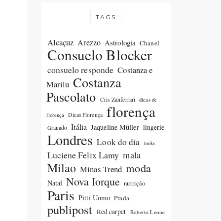
TAGS
Alcaçuz
Arezzo
Astrologia
Chanel
Consuelo Blocker
consuelo responde
Costanza e
Costanza
Marilu
Pascolato
Cris Zanferrari
dicas de
florença
Dicas Florença
florença
Itália
Jaqueline Müller
lingerie
Granado
Londres
Look do dia
looks
Luciene Felix Lamy
mala
Milao
moda
Minas Trend
Nova Iorque
Natal
nutrição
Paris
Pitti Uomo
Prada
publipost
Red carpet
Roberto Leone