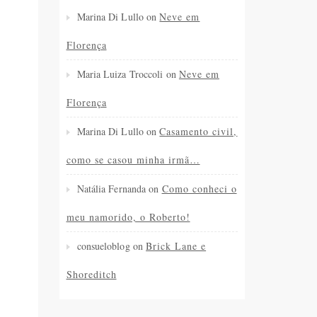
Marina Di Lullo
on
Neve em
Florença
Maria Luiza Troccoli
on
Neve em
Florença
Marina Di Lullo
on
Casamento civil,
como se casou minha irmã…
Natália Fernanda
on
Como conheci o
meu namorido, o Roberto!
consueloblog
on
Brick Lane e
Shoreditch