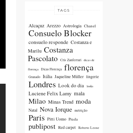
TAGS
Alcaçuz
Arezzo
Astrologia
Chanel
Consuelo Blocker
consuelo responde
Costanza e
Costanza
Marilu
Pascolato
Cris Zanferrari
dicas de
florença
Dicas Florença
florença
Itália
Jaqueline Müller
lingerie
Granado
Londres
Look do dia
looks
Luciene Felix Lamy
mala
Milao
moda
Minas Trend
Nova Iorque
Natal
nutrição
Paris
Pitti Uomo
Prada
publipost
Red carpet
Roberto Leone