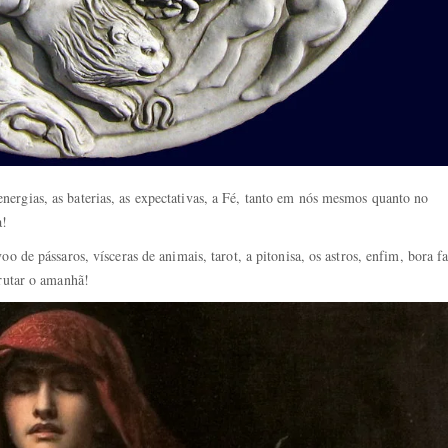
energias, as baterias, as expectativas, a Fé, tanto em nós mesmos quanto no
a!
o de pássaros, vísceras de animais, tarot, a pitonisa, os astros, enfim, bora f
crutar o amanhã!