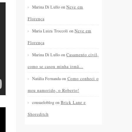
Marina Di Lullo
on
Neve em
Florença
Maria Luiza Troccoli
on
Neve em
Florença
Marina Di Lullo
on
Casamento civil,
como se casou minha irmã…
Natália Fernanda
on
Como conheci o
meu namorido, o Roberto!
consueloblog
on
Brick Lane e
Shoreditch