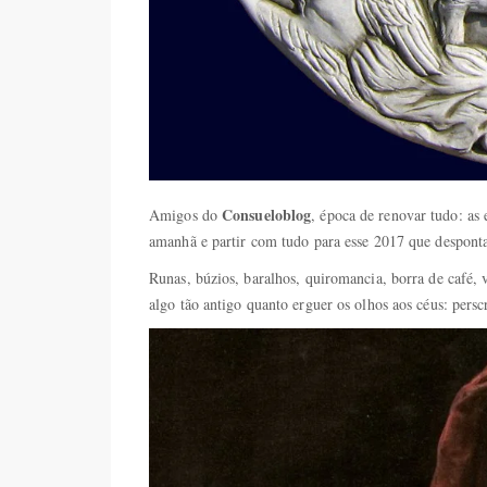
Consueloblog
Amigos do
, época de renovar tudo: as 
amanhã e partir com tudo para esse 2017 que despont
Runas, búzios, baralhos, quiromancia, borra de café, vo
algo tão antigo quanto erguer os olhos aos céus: pers