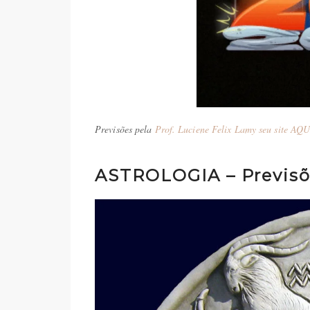
Previsões pela
Prof. Luciene Felix Lamy seu site AQU
ASTROLOGIA – Previsõe