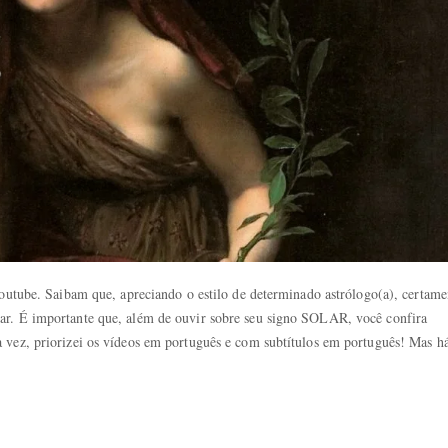
youtube. Saibam que, apreciando o estilo de determinado astrólogo(a), certame
ar. É importante que, além de ouvir sobre seu signo SOLAR, você confira
 vez, priorizei os vídeos em português e com subtítulos em português! Mas h