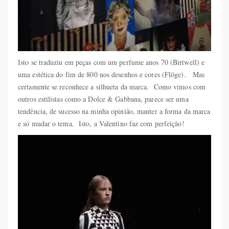
Isto se traduziu em peças com um perfume anos 70 (Birtwell) e
uma estética do fim de 800 nos desenhos e cores (Flöge). Mas
certamente se reconhece a silhueta da marca. Como vimos com
outros estilistas como a Dolce & Gabbana, parece ser uma
tendência, de sucesso na minha opinião, manter a forma da marca
e só mudar o tema. Isto, a Valentino faz com perfeição!