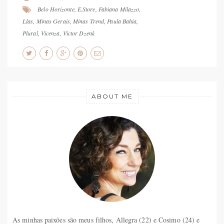
Belo Horizonte
,
E.Store
,
Fabiana Milazzo
,
Llas
,
Minas Gerais
,
Minas Trend
,
Paula Bahia
,
Plural
,
Vicenza
,
Victor Dzenk
ABOUT ME
As minhas paixões são meus filhos, Allegra (22) e Cosimo (24) e