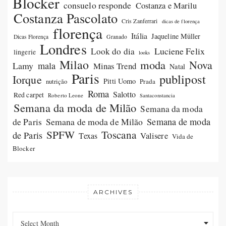
Blocker
consuelo responde
Costanza e Marilu
Costanza Pascolato
Cris Zanferrari
dicas de florença
florença
Itália
Jaqueline Müller
Dicas Florença
Granado
Londres
Luciene Felix
Look do dia
lingerie
looks
Milao
moda
Nova
Lamy
mala
Minas Trend
Natal
Paris
publipost
Iorque
Pitti Uomo
Prada
nutrição
Roma
Salotto
Red carpet
Roberto Leone
Santaconstancia
Semana da moda de Milão
Semana da moda
Semana de moda de Milão
Semana de moda
de Paris
SPFW
Toscana
de Paris
Valisere
Texas
Vida de
Blocker
ARCHIVES
Archives
Archives
Select Month