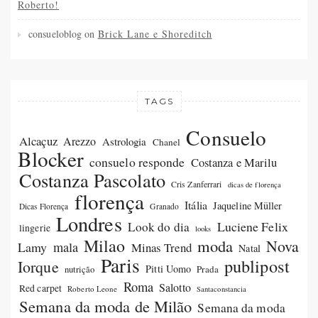
Roberto!
consueloblog
on
Brick Lane e Shoreditch
TAGS
Consuelo
Alcaçuz
Arezzo
Astrologia
Chanel
Blocker
consuelo responde
Costanza e Marilu
Costanza Pascolato
Cris Zanferrari
dicas de florença
florença
Itália
Jaqueline Müller
Dicas Florença
Granado
Londres
Luciene Felix
Look do dia
lingerie
looks
Milao
moda
Nova
Lamy
mala
Minas Trend
Natal
Paris
publipost
Iorque
Pitti Uomo
Prada
nutrição
Roma
Salotto
Red carpet
Roberto Leone
Santaconstancia
Semana da moda de Milão
Semana da moda