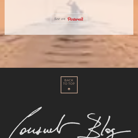
See on
BACK
TO TOP