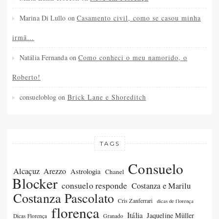
Marina Di Lullo
on
Casamento civil, como se casou minha
irmã…
Natália Fernanda
on
Como conheci o meu namorido, o
Roberto!
consueloblog
on
Brick Lane e Shoreditch
TAGS
Consuelo
Alcaçuz
Arezzo
Astrologia
Chanel
Blocker
consuelo responde
Costanza e Marilu
Costanza Pascolato
Cris Zanferrari
dicas de florença
florença
Itália
Jaqueline Müller
Dicas Florença
Granado