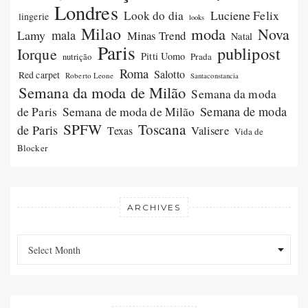
Londres
Luciene Felix
Look do dia
lingerie
looks
Milao
moda
Nova
Lamy
mala
Minas Trend
Natal
Paris
publipost
Iorque
Pitti Uomo
Prada
nutrição
Roma
Salotto
Red carpet
Roberto Leone
Santaconstancia
Semana da moda de Milão
Semana da moda
Semana de moda de Milão
Semana de moda
de Paris
SPFW
Toscana
de Paris
Valisere
Texas
Vida de
Blocker
ARCHIVES
Archives
Archives
Select Month