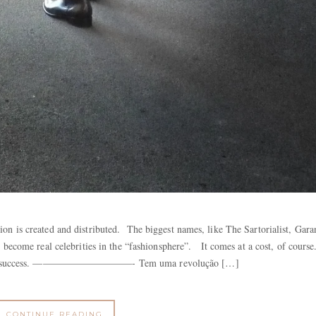
on is created and distributed. The biggest names, like The Sartorialist, Gara
 become real celebrities in the “fashionsphere”. It comes at a cost, of course
e their success. ——————————- Tem uma revolução […]
CONTINUE READING