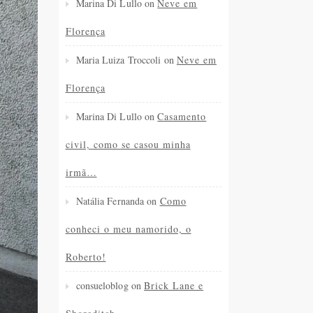
Marina Di Lullo
on
Neve em
Florença
Maria Luiza Troccoli
on
Neve em
Florença
Marina Di Lullo
on
Casamento
civil, como se casou minha
irmã…
Natália Fernanda
on
Como
conheci o meu namorido, o
Roberto!
consueloblog
on
Brick Lane e