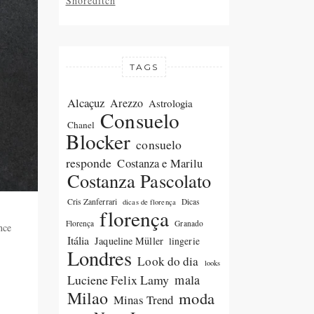
Shoreditch
TAGS
Alcaçuz
Arezzo
Astrologia
Consuelo
Chanel
Blocker
consuelo
responde
Costanza e Marilu
Costanza Pascolato
Cris Zanferrari
Dicas
dicas de florença
florença
Florença
Granado
nce
Itália
Jaqueline Müller
lingerie
.
Londres
Look do dia
looks
Luciene Felix Lamy
mala
Milao
moda
Minas Trend