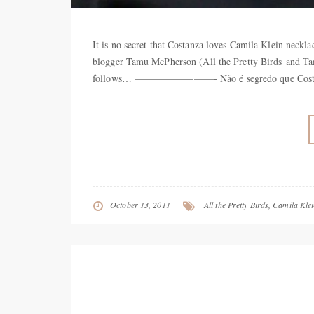
It is no secret that Costanza loves Camila Klein neckl
blogger Tamu McPherson (All the Pretty Birds and Tamu
follows… ————————- Não é segredo que Costanz
October 13, 2011
All the Pretty Birds
,
Camila Kle