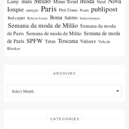
Milao
moda
Nova
Lamy
mala
Minas Trend
Natal
Paris
publipost
Iorque
Pitti Uomo
Prada
nutrição
Roma
Salotto
Red carpet
Roberto Leone
Santaconstancia
Semana da moda de Milão
Semana da moda
Semana de moda de Milão
Semana de moda
de Paris
SPFW
Toscana
de Paris
Valisere
Texas
Vida de
Blocker
ARCHIVES
Archives
Archives
Select Month
CATEGORIES