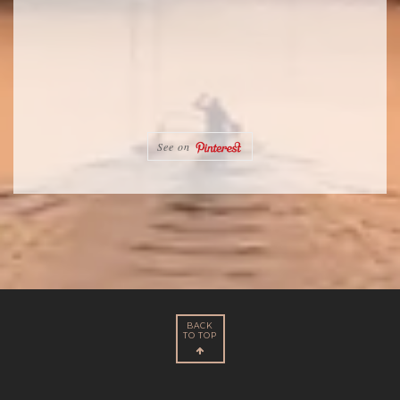
See on
BACK
TO TOP