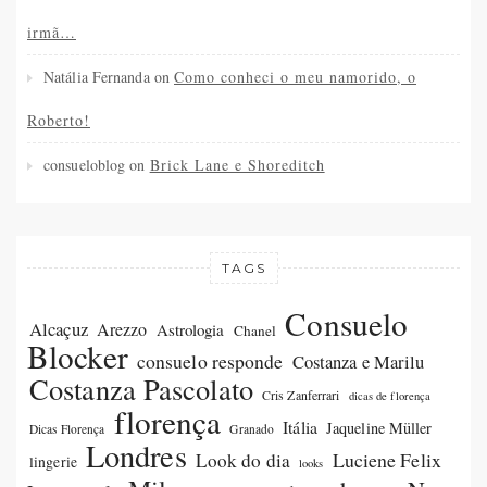
irmã…
Natália Fernanda
on
Como conheci o meu namorido, o
Roberto!
consueloblog
on
Brick Lane e Shoreditch
TAGS
Consuelo
Alcaçuz
Arezzo
Astrologia
Chanel
Blocker
consuelo responde
Costanza e Marilu
Costanza Pascolato
Cris Zanferrari
dicas de florença
florença
Itália
Jaqueline Müller
Dicas Florença
Granado
Londres
Luciene Felix
Look do dia
lingerie
looks