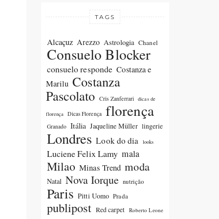
TAGS
Alcaçuz
Arezzo
Astrologia
Chanel
Consuelo Blocker
consuelo responde
Costanza e
Costanza
Marilu
Pascolato
Cris Zanferrari
dicas de
florença
Dicas Florença
florença
Itália
Jaqueline Müller
lingerie
Granado
Londres
Look do dia
looks
Luciene Felix Lamy
mala
Milao
moda
Minas Trend
Nova Iorque
Natal
nutrição
Paris
Pitti Uomo
Prada
publipost
Red carpet
Roberto Leone