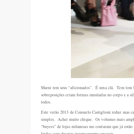
Marni tem seus “aficionados”. É uma clã. Tem tom bo
sobreposições criam formas inusitadas no corpo e a si
todos.
Este verão 2013 de Consuelo Castiglioni reduz suas ca
simples. Achei muito chique. Os volumes mais amplos,
“buyers” de lojas milanesas me contaram que já estão
lindos com decotes ingenuamente sensuais.