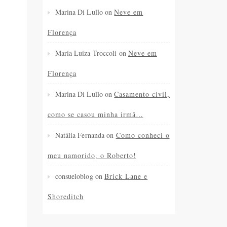
Marina Di Lullo
on
Neve em
Florença
Maria Luiza Troccoli
on
Neve em
Florença
Marina Di Lullo
on
Casamento civil,
como se casou minha irmã…
Natália Fernanda
on
Como conheci o
meu namorido, o Roberto!
consueloblog
on
Brick Lane e
Shoreditch