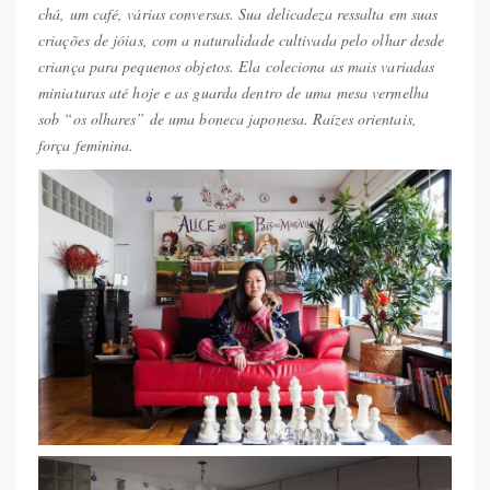
chá, um café, várias conversas. Sua delicadeza ressalta em suas
criações de jóias, com a naturalidade cultivada pelo olhar desde
criança para pequenos objetos. Ela coleciona as mais variadas
miniaturas até hoje e as guarda dentro de uma mesa vermelha
sob “os olhares” de uma boneca japonesa. Raízes orientais,
força feminina.