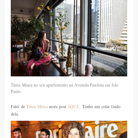
Tânia Miura no seu apartamento na Avenida Paulista em São
Paulo.
Falei de
Tânia Miura
neste post
AQUI
. Tenho um colar lindo
dela.