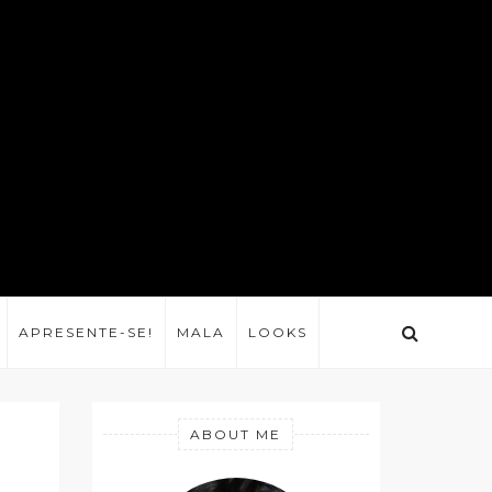
APRESENTE-SE!
MALA
LOOKS
ABOUT ME
m