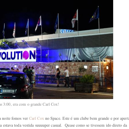
às 3:00, era com o grande Carl Cox!
a noite fomos ver
Carl Cox
no Space. Este é um clube bem grande e por apert
a estava toda vestida suuuuper casual. Quase como se tivessem ido direto da