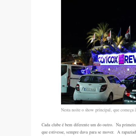
Nesta noite o show principal, que começa 
Cada clube é bem diferente um do outro. Na primeir
que estivesse, sempre dava para se mover. A rapaziad