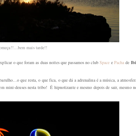
 começa!!…bem mais tarde!!
Ib
xplicar o que foram as duas noites que passamos no club
Space
e
Pacha
de
barulho…o que resta, o que fica, o que dá a adrenalina é a música, a atmosfer
ecem mini-deuses nesta tribo! É hipnotizante e mesmo depois de sair, mesmo n