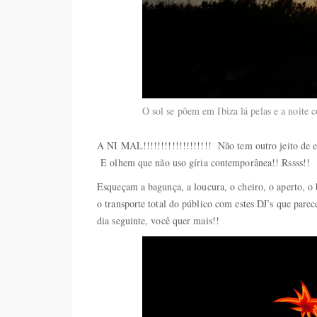
O sol se põem em Ibiza lá pelas e a noite
A NI MAL!!!!!!!!!!!!!!!!!!! Não tem outro jeito de e
E olhem que não uso gíria contemporânea!! Rssss!!
Esqueçam a bagunça, a loucura, o cheiro, o aperto, o 
o transporte total do público com estes DJ’s que par
dia seguinte, você quer mais!!