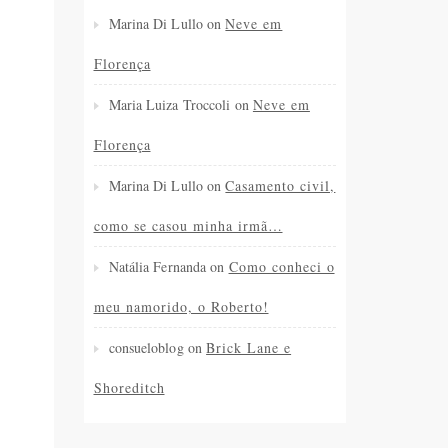
Marina Di Lullo
on
Neve em
Florença
Maria Luiza Troccoli
on
Neve em
Florença
Marina Di Lullo
on
Casamento civil,
como se casou minha irmã…
Natália Fernanda
on
Como conheci o
meu namorido, o Roberto!
consueloblog
on
Brick Lane e
Shoreditch