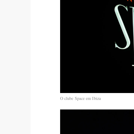
O clube Space em Ibiza