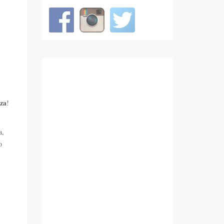
iza
!
a,
o