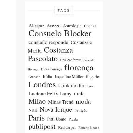
TAGS
Alcaçuz
Arezzo
Astrologia
Chanel
Consuelo Blocker
consuelo responde
Costanza e
Costanza
Marilu
Pascolato
Cris Zanferrari
dicas de
florença
Dicas Florença
florença
Itália
Jaqueline Müller
lingerie
Granado
Londres
Look do dia
looks
Luciene Felix Lamy
mala
Milao
moda
Minas Trend
Nova Iorque
Natal
nutrição
Paris
Pitti Uomo
Prada
publipost
Red carpet
Roberto Leone