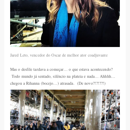
Jared Leto, vencedor do Oscar de melhor ator coadjuvante
Mas o desfile tardava a começar… o que estava acontecendo?
Todo mundo já sentado, silêncio na plateia e nada… Ahhhh…
chegou a Rihanna (bocejo…) atrasada. (De novo?!?!??!)