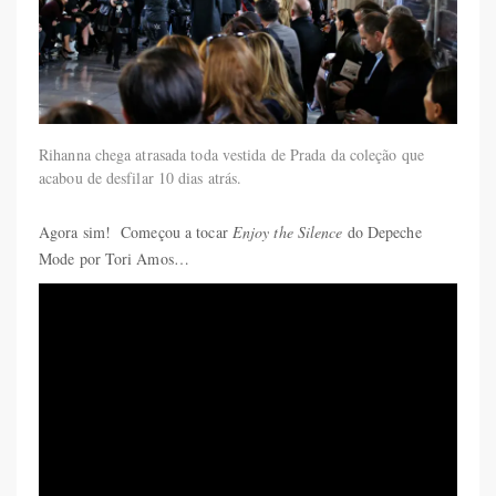
Rihanna chega atrasada toda vestida de Prada da coleção que
acabou de desfilar 10 dias atrás.
Agora sim! Começou a tocar
Enjoy the Silence
do Depeche
Mode por Tori Amos…