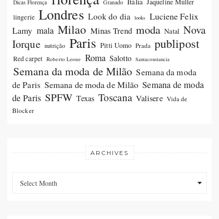
Itália
Jaqueline Müller
Dicas Florença
Granado
Londres
Luciene Felix
Look do dia
lingerie
looks
Milao
moda
Nova
Lamy
mala
Minas Trend
Natal
Paris
publipost
Iorque
Pitti Uomo
Prada
nutrição
Roma
Salotto
Red carpet
Roberto Leone
Santaconstancia
Semana da moda de Milão
Semana da moda
Semana de moda de Milão
Semana de moda
de Paris
SPFW
Toscana
de Paris
Valisere
Texas
Vida de
Blocker
ARCHIVES
Archives
Archives
Select Month