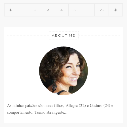
1
2
3
4
5
…
22
ABOUT ME
As minhas paixões são meus filhos, Allegra (22) e Cosimo (24) e
comportamento. Termo abrangente...