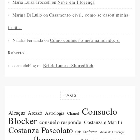
Maria Luiza Troccoli
on
Neve em Florença
Marina Di Lullo
on
Casamento civil, como se casou minha
irmã…
Natália Fernanda
on
Como conheci o meu namorido, o
Roberto!
consueloblog
on
Brick Lane e Shoreditch
TAGS
Consuelo
Alcaçuz
Arezzo
Astrologia
Chanel
Blocker
consuelo responde
Costanza e Marilu
Costanza Pascolato
Cris Zanferrari
dicas de florença
florença