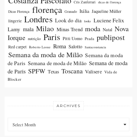
Costanza Pascolato
Cris Zanferrari
dicas de florença
florença
Itália
Jaqueline Müller
Dicas Florença
Granado
Londres
Luciene Felix
Look do dia
lingerie
looks
Milao
moda
Nova
Lamy
mala
Minas Trend
Natal
Paris
publipost
Iorque
Pitti Uomo
Prada
nutrição
Roma
Salotto
Red carpet
Roberto Leone
Santaconstancia
Semana da moda de Milão
Semana da moda
Semana de moda de Milão
Semana de moda
de Paris
SPFW
Toscana
de Paris
Valisere
Texas
Vida de
Blocker
ARCHIVES
Archives
Archives
Select Month