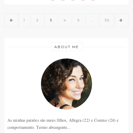
1
2
3
4
5
…
55
ABOUT ME
As minhas paixões são meus filhos, Allegra (22) e Cosimo (24) e
comportamento. Termo abrangente...