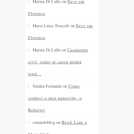
Marina Di Lullo
on
Neve em
Florença
Maria Luiza Troccoli
on
Neve em
Florença
Marina Di Lullo
on
Casamento
civil, como se casou minha
irmã…
Natália Fernanda
on
Como
conheci o meu namorido, o
Roberto!
consueloblog
on
Brick Lane e