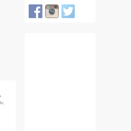
s.
le,