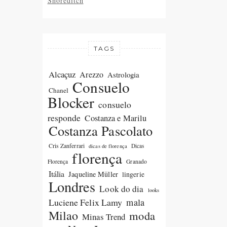
Shoreditch
TAGS
Alcaçuz
Arezzo
Astrologia
Consuelo
Chanel
Blocker
consuelo
responde
Costanza e Marilu
Costanza Pascolato
Cris Zanferrari
Dicas
dicas de florença
florença
Florença
Granado
Itália
Jaqueline Müller
lingerie
Londres
Look do dia
looks
Luciene Felix Lamy
mala
Milao
moda
Minas Trend