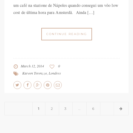
um café na stazione de Nápoles quando consegui um vôo low
cost de última hora para Amsterdã. Ainda […]
CONTINUE READING
March 12, 2014
0
Kareen Terenzzo
,
Londres
1
2
3
…
6